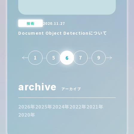
技術
2020.11.27
Document Object Detectionについて
投
1
5
7
9
6
…
…
稿
の
ペ
archive
ー
アーカイブ
ジ
ネ
2026年
2025年
2024年
2022年
2021年
ー
2020年
シ
ョ