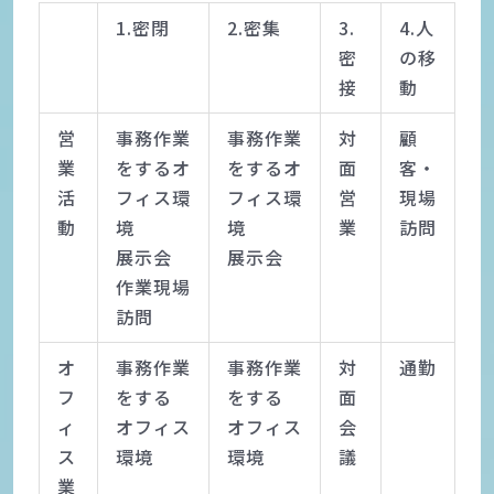
1.密閉
2.密集
3.
4.人
密
の移
接
動
営
事務作業
事務作業
対
顧
業
をするオ
をするオ
面
客・
活
フィス環
フィス環
営
現場
動
境
境
業
訪問
展示会
展示会
作業現場
訪問
オ
事務作業
事務作業
対
通勤
フ
をする
をする
面
ィ
オフィス
オフィス
会
ス
環境
環境
議
業