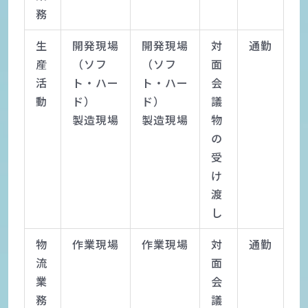
務
生
開発現場
開発現場
対
通勤
産
（ソフ
（ソフ
面
活
ト・ハー
ト・ハー
会
動
ド）
ド）
議
製造現場
製造現場
物
の
受
け
渡
し
物
作業現場
作業現場
対
通勤
流
面
業
会
務
議