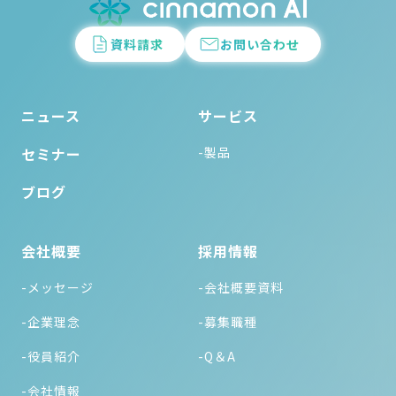
資料請求
お問い合わせ
ニュース
サービス
セミナー
-製品
ブログ
会社概要
採用情報
-メッセージ
-会社概要資料
-企業理念
-募集職種
-役員紹介
-Q＆A
-会社情報