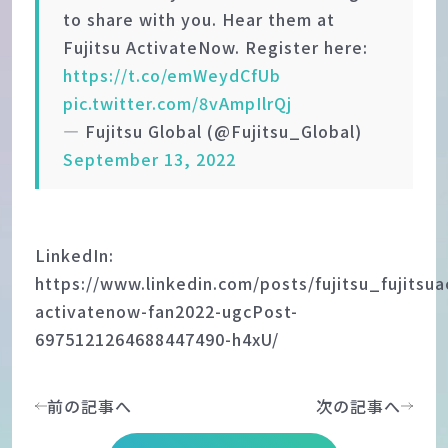
to share with you. Hear them at
Fujitsu ActivateNow. Register here:
https://t.co/emWeydCfUb
pic.twitter.com/8vAmpIlrQj
— Fujitsu Global (@Fujitsu_Global)
September 13, 2022
LinkedIn:
https://www.linkedin.com/posts/fujitsu_fujitsu
activatenow-fan2022-ugcPost-
6975121264688447490-h4xU/
前の記事へ
次の記事へ