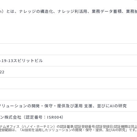
ansformation）とは、ナレッジの構造化、ナレッジ利活用、業務データ蓄
。
19-13スピリットビル
22
ソリューションの開発・保守・提供及び運用 支援、並びにAIの研究
ン株式会社（認定番号：ISR004）
ナムオフィス（ハノイ・ホーチミン）の認証基準/認証登録番号/認証登録日/認証機関は同
登録範囲は、「AI技術を活用したソリューションの開発・保守・提供、及びAIの研究」です