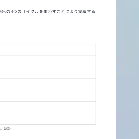
積、業務抽出の4つのサイクルをまわすことにより実現する
上。認証
。